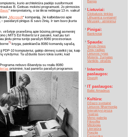
Banga
piuteriu, kurio architektūra padėjo susiformuoti
ertraukas B. Geitsas mokėsi programuoti. Jo pirmosios
Lietuviai:
„
Basic
“ interpretatorių, o tai tikrai neblogai 13 m. vaikui!
Globalusis tinklas
įkūrė „
Microsoft
“ kompaniją. Jie kalbėdavosi apie
Lithuanica svetainė!
 – pasidaryti pinigus iš savo žinių. Ir tam buvo įkurta
Mirusieji - atminimui
Pinigai:
n. viršelyje pranešimą apie būsimą pirmąjį asmeninį
Banknotai
ino į MITS Ed Roberts‘ui ir pasakė, kad jau turi
čiau jiedu pirma turėjo parašyti 8080 procesoriaus
Spauda:
*)
sborne
knyga, pateikiančia 8080 komandų sąrašą.
Verslo žinios
Žinių radijas
 jį PDP-10 kompiuteriui, galėjo dėmesį sutelkti į tai, kaip
Lietuvos rytas
ramų vykdymui. Ta užduotis buvo tokia sunki, kad
Moteris, žurnalas
Vartiklis, elraštis
. Programa nebuvo išbandyta su realiu 8080
llen‘as
prisiminė, kad pamiršo parašyti
programos
Interneto
paslaugos:
Elnet@
IT paslaugos:
Baltic Amadeus
Kultūra:
Džiazo svetainė
Lietuvos filharmonija
Interaktyvi proza
Teatras
Meno galerija
Filosofija
Mitologija
Literatūra
Poezija
Fantastika