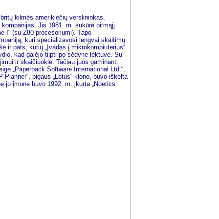
britų kilmės amerikiečių verslininkas,
as kompanijas. Jis 1981 m. sukūrė pirmąjį
e I“ (su Z80 procesoriumi). Tapo
moaniją, kuri specializavosi lengvai skaitimų
ė ir pats, kurių „Įvadas į mikrokompiuterius“
ydio, kad galėjo tilpti po sėdyne lėktuve. Su
imui ir skaičiuokle. Tačiau juos gaminanti
igė „Paperback Software International Ltd.“,
P-Planner“, pigaus „Lotus“ klono, buvo iškelta
ine jo įmone buvo 1992 m. įkurta „Noetics