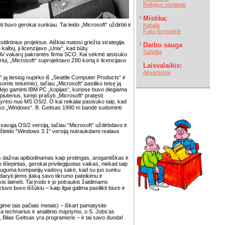
Religijos puslapiai
Mistika:
buvo gerokai sunkiau. Tai leido „Microsoft“ uždirbti ir
Kabala
Fuko švytuoklė
tiktinius projektus. Aiškiai matosi griežta strategija.
Darbo sauga
lbų, ji licenzijavo „Unix“, kad būtų
Sabelija
JAV vakarų pakrantės firma SCO. Kai sėkmė atsisuko
ui, „Microsoft“ suprojektavo Z80 kortą ir licencijavo
Laisvalaikis:
Akvariumai
ą tiesiog nupirko iš „Seattle Computer Products“ ir
s teisėmis), tačiau „Microsoft“ pasiliko teisę ją
adėjo gaminti IBM PC „kopijas“, kuriose buvo diegiama
uterius, turėjo prašyti „Microsoft“ pratęsti
kyrėsi nuo MS OS/2. O kai reikalai pasisuko taip, kad
iko „Windows“. B. Geitsas 1990 m bandė sudominti
savąją OS/2 versiją, tačiau “Microsoft” uždirbdavo ir
išleido “Windows 3.1“ versiją nutraukdami realaus
jis dažnai apibūdinamas kaip protingas, arogantiškas ir
p išlepintas, gerokai privilegijuotas vaikas, niekad taip
 dauguma kompanijų vadovų sakė, kad su juo sunku
daryti jiems įtaką savo tikrumo pateikimu ir
 laimėti. Tai įrodo ir jo potraukis žaidimams
uvo buvo iššūkiu – kaip ilgai galima pasilikti biure ir
imė tais pačiais metais) – iškart pamatysite
a technarius ir analitinio mąstymo, o S. Jobs‘as
ik, Bilas Geitsas yra programeris – ir tai savo duoda!