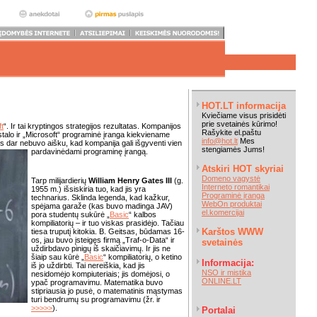
HOT.LT informacija
Kviečiame visus prisidėti
prie svetainės kūrimo!
t
“. Ir tai kryptingos strategijos rezultatas. Kompanijos
Rašykite el.paštu
 stalo ir „Microsoft“ programinė įranga kiekviename
info@hot.lt
Mes
s dar nebuvo aišku, kad kompanija gali išgyventi vien
stengiamės Jums!
pardavinėdami programinę įrangą.
Atskiri HOT skyriai
Domeno vagystė
Tarp milijardierių
William Henry Gates III
(g.
Interneto romantikai
1955 m.) išsiskiria tuo, kad jis yra
Programinė įranga
technarius. Sklinda legenda, kad kažkur,
WebOn produktai
spėjama garaže (kas buvo madinga JAV)
el.komercijai
pora studentų sukūrė „
Basic
“ kalbos
kompiliatorių – ir tuo viskas prasidėjo. Tačiau
Karštos WWW
tiesa truputį kitokia. B. Geitsas, būdamas 16-
os, jau buvo įsteigęs firmą „Traf-o-Data“ ir
svetainės
uždirbdavo pinigų iš skaičiavimų. Ir jis ne
šiaip sau kūrė „
Basic
“ kompiliatorių, o ketino
Informacija:
iš jo uždirbti. Tai nereiškia, kad jis
NSO ir mistika
nesidomėjo kompiuteriais; jis domėjosi, o
ONLINE.LT
ypač programavimu. Matematika buvo
stipriausia jo pusė, o matematinis mąstymas
turi bendrumų su programavimu (žr. ir
>>>>>
).
Portalai