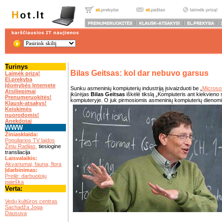
Turinys
Bilas Geitsas: kol dar nebuvo garsus
Laimėk prizą!
El.prekyba
Įdomybės Internete
Sunku asmeninių kompiuterių industriją įsivaizduoti be „
Microsof
Atsiliepimai
įkūrėjas
Bilas Geitsas
iškėlė tikslą „Kompiuteris ant kiekvieno
Prenumeruokitės!
kompiuteryje. O juk pirmosiomis asmeninių kompiuterių dienomi
Klausk-atsakys!
Keiskimės
nuorodomis!
Anekdotai
WWW
Žiniasklaida:
Populiarios TV laidos
Žiniu Radijas,
tiesiogine
transliacija
Laisvalaikis:
Akvariumai, fauna, flora
Įdarbinimas:
Preilė: darbuotojų
paieška
Verta:
.
Vedų kultūros centras
Sachadža Joga
Dausuva
.