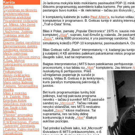
Karšta
Jo lankoma mokykla leido mokiniams pasinaudoti PDP-11 minikom
Kasijus
ištisoms programuotojų asemblerio kalba kartoms. Per pietų p
Gyvenimas po tikrovės
pastangos buvo kuklios – tik niekniekiai – tačiau jos išsivystė į 
Egzistencializmas
Ir kompiuterių kabinete jis sutiko
Paul Allen‘ą
, su kuriuo vėliau 
Religiniai anekdotai
kompiuterius ir programavo. B. Geitsas turėjo ir atskirą interesą
Povandeninė civilizacija
„Traf-o-Data“ firma.
Cz. Milosz. Ulro žemė
Fermi paradoksas
Bilas ir Polas, pamatę „Popular Electronics“ 1975 m. sausio mė
I.Naživinas. Judėjas
kompiuterį „
Altair
“, suprato, kad išmušė jų valanda. Jie paskamb
Traktatas apie dvi
„
Basic
“, skirtą 8080 procesoriui, ir yra pasirengę sandoriui. Ta
Sarmatijas
Erazmo Stelos paraštėse
simuliatorių koledžo PDP-10 kompiuteriui, pasinaudodami A. O
Elementariosios dalelės
Geologijos pionierius
Bilas Geitsas rašė „Basic“ interpretatorių – ir, kadangi jau turėjo
Minčių valdymas
jį sutalpinti į 4 KB atminties paliekant pakankamai vietos prog
K.Jungas.Vėlyvos mintys
daugelis sakė, kad tai neįmanoma.
K.Saja. Molynė
Baigtas interpretatorius į MITS buvo pateikiamas perfojuostoje
Kolonizavimo protokolas
procesoriumi, o tuo labiau su „
Altair
“ kompiuteriu. Jau lėktuve
A
Placebo
nuskaitymą iš perfojuostos. Prieš
Profsąjungos
užmigdamas popieriuje jis surašė jo
Ateivių civilizacijos
eskizą. Vėliau B. Geitsas ir jis lenktyniavo,
Krikščionybė Egipte
kuris parašys trumpiausią pakrovėją iš
Mano sielos liūdesiai
juostos.
P.Adams. Senamadiška
muzika
Bet kuris programuotojas turėtų būti
Mitas ir mokslas
įsitikinęs, kad toji pakrauta programa
J.A. Zaidelis. Riba
neveiks – tačiau ji suveikė! MITS pasirašė
Emerikas Koloje
sandorį su „
Microsoft
“. Tačiau reikalai
Vaišešikos mokykla
nevyko sklandžiai, nes MITS neskatino
Kas Saulė,o kas
naudoti „
Basic
“ kitose mašinose. Tai
Mėnulis?
suprantama, nes tai būtų didinę
"Pioneer" anomalijos
konkurenciją ir trukdę „
Altair
“ išlaikyti
Filosofija: Konfucijus
aukštas pozicijas.
R.W.Emersonas. Poetas
"Sutvėrėjo" žemėlapis
Tad prireikė kažkiek laiko, kol „Microsoft“
I.Calvino. Katinų markizė
išsivadavo iš MITS priklausomybės, o iš
Ramakrišnos