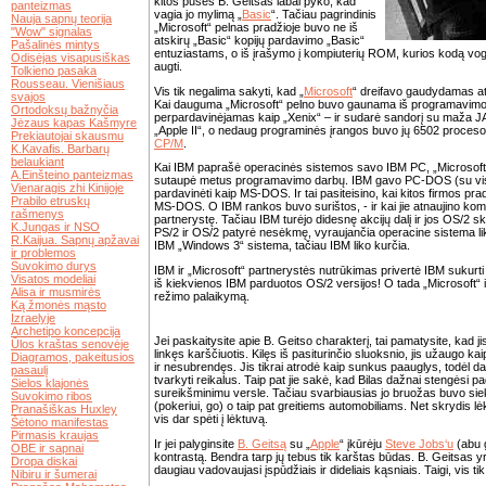
kitos pusės B. Geitsas labai pyko, kad
panteizmas
vagia jo mylimą „
Basic
“. Tačiau pagrindinis
Nauja sapnų teorija
„Microsoft“ pelnas pradžioje buvo ne iš
"Wow" signalas
atskirų „Basic“ kopijų pardavimo „Basic“
Pašalinės mintys
entuziastams, o iš įrašymo į kompiuterių ROM, kurios kodą vogti 
Odisėjas visapusiškas
augti.
Tolkieno pasaka
Rousseau. Vienišiaus
Vis tik negalima sakyti, kad „
Microsoft
“ dreifavo gaudydamas atsi
svajos
Kai dauguma „Microsoft“ pelno buvo gaunama iš programavimo ka
Ortodoksų bažnyčia
perpardavinėjamas kaip „Xenix“ – ir sudarė sandorį su maža 
Jėzaus kapas Kašmyre
„Apple II“, o nedaug programinės įrangos buvo jų 6502 procesori
Prekiautojai skausmu
CP/M
.
K.Kavafis. Barbarų
belaukiant
Kai IBM paprašė operacinės sistemos savo IBM PC, „Microsoft“ j
A.Einšteino panteizmas
sutaupė metus programavimo darbų. IBM gavo PC-DOS (su visomi
Vienaragis zhi Kinijoje
pardavinėti kaip MS-DOS. Ir tai pasiteisino, kai kitos firmos pr
Prabilo etruskų
MS-DOS. O IBM rankos buvo surištos, - ir kai jie atnaujino kompi
rašmenys
partnerystę. Tačiau IBM turėjo didesnę akcijų dalį ir jos OS/2 s
K.Jungas ir NSO
PS/2 ir OS/2 patyrė nesėkmę, vyraujančia operacine sistema l
R.Kaijua. Sapnų apžavai
IBM „Windows 3“ sistema, tačiau IBM liko kurčia.
ir problemos
Suvokimo durys
IBM ir „Microsoft“ partnerystės nutrūkimas privertė IBM sukurti 
Visatos modeliai
iš kiekvienos IBM parduotos OS/2 versijos! O tada „Microsoft“ 
Alisa ir musmirės
režimo palaikymą.
Ką žmonės mąsto
Izraelyje
Archetipo koncepcija
Jei paskaitysite apie B. Geitso charakterį, tai pamatysite, kad 
Ūlos kraštas senovėje
linkęs karščiuotis. Kilęs iš pasiturinčio sluoksnio, jis užaugo kai
Diagramos, pakeitusios
ir nesubrendęs. Jis tikrai atrodė kaip sunkus paauglys, todėl
pasaulį
tvarkyti reikalus. Taip pat jie sakė, kad Bilas dažnai stengėsi pa
Sielos klajonės
sureikšminimu versle. Tačiau svarbiausias jo bruožas buvo siekis
Suvokimo ribos
(pokeriui, go) o taip pat greitiems automobiliams. Net skrydis lėkt
Pranašiškas Huxley
vis dar spėti į lėktuvą.
Šėtono manifestas
Pirmasis kraujas
Ir jei palyginsite
B. Geitsą
su „
Apple
“ įkūrėju
Steve Jobs‘u
(abu g
OBE ir sapnai
kontrastą. Bendra tarp jų tebus tik karštas būdas. B. Geitsas yr
Dropa diskai
daugiau vadovaujasi įspūdžiais ir dideliais kąsniais. Taigi, vis t
Nibiru ir šumerai