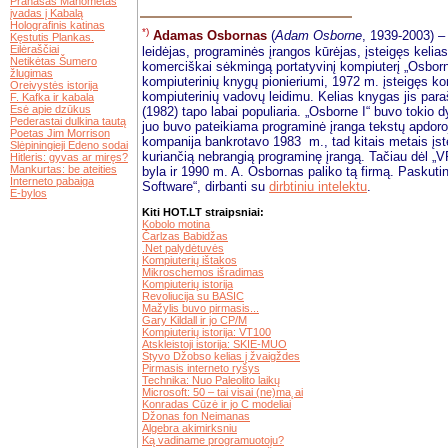
Pranašas Mahometas
įvadas į Kabalą
Holografinis katinas
*)
Adamas Osbornas
(
Adam Osborne
, 1939-2003) – 
Kęstutis Plankas.
Eilėraščiai
leidėjas, programinės įrangos kūrėjas, įsteigęs keli
Netikėtas Šumero
komerciškai sėkmingą portatyvinį kompiuterį „Osborn
žlugimas
kompiuterinių knygų pionieriumi, 1972 m. įsteigęs ko
Oreivystės istorija
kompiuterinių vadovų leidimu. Kelias knygas jis paraš
F. Kafka ir kabala
Esė apie dzūkus
(1982) tapo labai populiaria. „Osborne I“ buvo tokio d
Pederastai dulkina tautą
juo buvo pateikiama programinė įranga tekstų apdoroj
Poetas Jim Morrison
kompanija bankrotavo 1983 m., tad kitais metais įste
Slėpiningieji Edeno sodai
kuriančią nebrangią programinę įrangą. Tačiau dėl „V
Hitleris: gyvas ar miręs?
Mankurtas: be ateities
byla ir 1990 m. A. Osbornas paliko tą firmą. Paskut
Interneto pabaiga
Software“, dirbanti su
dirbtiniu intelektu
.
E-bylos
Kiti HOT.LT straipsniai:
Kobolo motina
Čarlzas Babidžas
.Net palydėtuvės
Kompiuterių ištakos
Mikroschemos išradimas
Kompiuterių istorija
Revoliucija su BASIC
Mažylis buvo pirmasis...
Gary Kildall ir jo CP/M
Kompiuterių istorija: VT100
Atskleistoji istorija: SKIE-MUO
Styvo Džobso kelias į žvaigždes
Pirmasis interneto ryšys
Technika: Nuo Paleolito laikų
Microsoft: 50 – tai visai (ne)ma˛ai
Konradas Cūzė ir jo C modeliai
Džonas fon Neimanas
Algebra akimirksniu
Ką vadiname programuotoju?