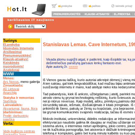
Turinys
Stanislavas Lemas. Cave Internetum, 19
El.prekyba
Įdomybės Internete
Atsiliepimai
Prenumeruokitės!
Klausk-atsakys!
Visada įdomu sugrįžti atgal, ir patikrinti, kaip išsipildė tai, k
Keiskimės
dešimtmečius parašytą garsaus lenkų fantasto esė.
nuorodomis!
Apie autorių žr.
>>>>>
Anekdotai
WWW
Menas:
Iš Vienos gavau laišką, kurio autoriai atkreipė dėmesį į vieną min
Ars Novus
, meno galerija
A ten sakiau, gal kiek lengvabūdiškai, kad mažiau bijau antimater
Žiniasklaida:
susižavėję internetu ir mano, kad ateityje nieko kita nedarysime, 
Aš Lietuvai
Anarchija
Tad pabandysiu, kiek iš anksto, užbėgdamas į ateitį, parinkti m
.
atrodo vienu tų grynai technologinių reiškinių, kurio šviesusis
Statyba ir remontas
nei jo niūrus reversas. Kaip modelį, aišku, primityvų,paimsiu did
StatVilsta
skruzdėlių takais, iešmais, išsišakojimais ir kitais įrenginiais. Iš 
Laisvalaikis:
prikimšti tik šieno, pakulų ar žirnių su kopūstais, yra beprasm
Akvariumai, fauna, flora
tai grynai komunikacinės svajonės realizacija, tačiau iš esmės 
Įdarbinimas:
Preilė: darbuotojų
Mokslo institutai, universitetai, didelės redakcijos ar informacinė
paieška
efektyviai juo naudotis galima tik daugiau ar mažiau uždaroje sis
Verta:
sistema atvira, o internetas neturi apribojimų, jokio centro, joki
.
ne tik kažkokia pornografija, bet atsiveria ir didžiulė kriminog
Vedų kultūros centras
telefoną ir kompiuterį, galės bet kurią minutę kalbėtis su kuo pa
Sachadža Joga