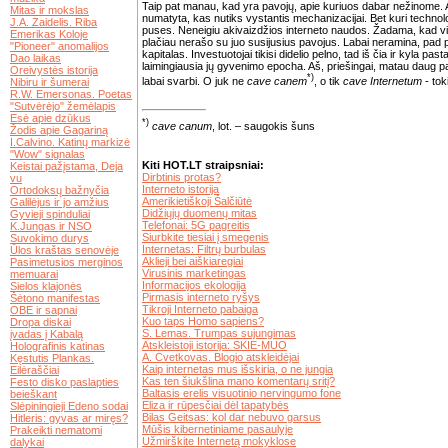
Taip pat manau, kad yra pavojų, apie kuriuos dabar nežinome. A
Mitas ir mokslas
numatyta, kas nutiks vystantis mechanizacijai. Bet kuri techno
J.A. Zaidelis. Riba
puses. Neneigiu akivaizdžios interneto naudos. Žadama, kad virt
Emerikas Koloje
plačiau nerašo su juo susijusius pavojus. Labai neramina, pad p
"Pioneer" anomalijos
kapitalas. Investuotojai tikisi didelio pelno, tad iš čia ir kyla pas
Dao laikas
laimingiausia jų gyvenimo epocha. Aš, priešingai, matau daug pav
Oreivystės istorija
*)
labai svarbi. O juk ne
cave canem
, o tik
cave Internetum
- tok
Nibiru ir šumerai
R.W. Emersonas. Poetas
"Sutvėrėjo" žemėlapis
Esė apie dzūkus
*)
cave canum
, lot. – saugokis šuns
Žodis apie Gagariną
I.Calvino. Katinų markizė
"Wow" signalas
Kiti HOT.LT straipsniai:
Keistai pažįstama, Deja
Dirbtinis protas?
vu
Interneto istorija
Ortodoksų bažnyčia
Amerikietiškoji Šalčiūtė
Galilėjus ir jo amžius
Didžiųjų duomenų mitas
Gyvieji spinduliai
Telefonai: 5G pagreitis
K.Jungas ir NSO
Siurbkite tiesiai į smegenis
Suvokimo durys
Internetas: Filtrų burbulas
Ūlos kraštas senovėje
Aklieji bei aiškiaregiai
Pasimetusios merginos
Virusinis marketingas
memuarai
Informacijos ekologija
Sielos klajonės
Pirmasis interneto ryšys
Šėtono manifestas
Tikroji Interneto pabaiga
OBE ir sapnai
Kuo taps Homo sapiens?
Dropa diskai
S. Lemas. Trumpas sujungimas
įvadas į Kabalą
Atskleistoji istorija: SKIE-MUO
Holografinis katinas
A. Cvetkovas. Blogio atskleidėjai
Kęstutis Plankas.
Kaip internetas mus išskiria, o ne jungia
Eilėraščiai
Kas ten šiukšlina mano komentarų sritį?
Festo disko paslapties
Baltasis erelis visuotinio nervingumo fone
beieškant
Eliza ir rūpesčiai dėl tapatybės
Slėpiningieji Edeno sodai
Bilas Geitsas: kol dar nebuvo garsus
Hitleris: gyvas ar miręs?
Mūšis kibernetiniame pasaulyje
Prakeikti nematomi
Užmirškite Internetą mokyklose
dalykai