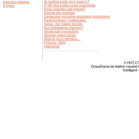
Ar mašina kada nors mąstys?
Interneto pabaiga
P-NP: Ant sveiko proto svarstyklių
E-bylos
Kada statistika gali meluoti?
Naujojo tipo mokslas
Seniausias pasaulyje analoginis kompiuteris
Pasikėsinimas į multivisatas
Senas, bet mielas dviratis
Kur viešpatauja chaosas?
Visata kaip kompiuteris
Senasis mano kūnas
Mažylis buvo pirmasis...
Požiūris į SEO
Haketonai
© HOT.LT
Draudžiama be leidimo naudoti be
'Intelligent