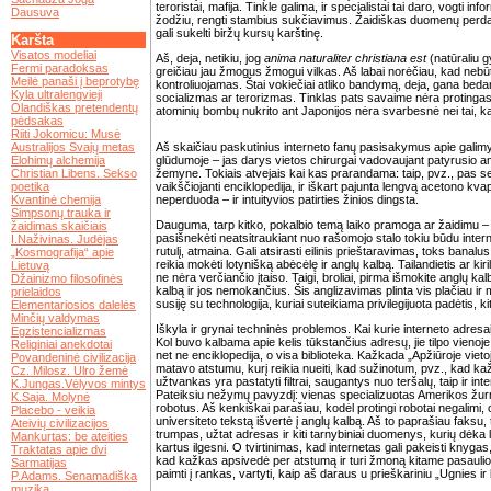
teroristai, mafija. Tinkle galima, ir specialistai tai daro, vogti i
Dausuva
žodžiu, rengti stambius sukčiavimus. Žaidiškas duomenų perdav
.
gali sukelti biržų kursų karštinę.
Karšta
Visatos modeliai
Aš, deja, netikiu, jog
anima naturaliter christiana est
(natūraliu g
Fermi paradoksas
greičiau jau žmogus žmogui vilkas. Aš labai norėčiau, kad nebūt
Meilė panaši į beprotybę
kontroliuojamas. Štai vokiečiai atliko bandymą, deja, gana bedantį
Kyla ultralengvieji
socializmas ar terorizmas. Tinklas pats savaime nėra protingas, ka
Olandiškas pretendentų
atominių bombų nukrito ant Japonijos nėra svarbesnė nei tai, k
pėdsakas
Riiti Jokomicu: Musė
Australijos Svajų metas
Aš skaičiau paskutinius interneto fanų pasisakymus apie galimybę
Elohimų alchemija
glūdumoje – jas darys vietos chirurgai vadovaujant patyrusio a
Christian Libens. Sekso
žemyne. Tokiais atvejais kai kas prarandama: taip, pvz., pas se
poetika
vaikščiojanti enciklopedija, ir iškart pajunta lengvą acetono kvap
Kvantinė chemija
neperduoda – ir intuityvios patirties žinios dingsta.
Simpsonų trauka ir
Dauguma, tarp kitko, pokalbio temą laiko pramoga ar žaidimu – j
žaidimas skaičiais
pasišnekėti neatsitraukiant nuo rašomojo stalo tokiu būdu inte
I.Naživinas. Judėjas
rutulį, atmaina. Gali atsirasti eilinis prieštaravimas, toks banalus,
„Kosmografija“ apie
reikia mokėti lotynišką abėcėlę ir anglų kalbą. Tailandietis ar kir
Lietuvą
ne nėra verčiančio įtaiso. Taigi, broliai, pirma išmokite anglų
Džainizmo filosofinės
kalbą ir jos nemokančius. Šis anglizavimas plinta vis plačiau ir m
prielaidos
susiję su technologija, kuriai suteikiama privilegijuota padėtis, k
Elementariosios dalelės
Minčių valdymas
Iškyla ir grynai techninės problemos. Kai kurie interneto adresai
Egzistencializmas
Kol buvo kalbama apie kelis tūkstančius adresų, jie tilpo vienoje
Religiniai anekdotai
net ne enciklopedija, o visa biblioteka. Kažkada „Apžiūroje viet
Povandeninė civilizacija
matavo atstumu, kurį reikia nueiti, kad sužinotum, pvz., kad kaž
Cz. Milosz. Ulro žemė
užtvankas yra pastatyti filtrai, saugantys nuo teršalų, taip ir int
K.Jungas.Vėlyvos mintys
Pateiksiu nežymų pavyzdį: vienas specializuotas Amerikos žur
K.Saja. Molynė
robotus. Aš kenkiškai parašiau, kodėl protingi robotai negalimi
Placebo - veikia
universiteto tekstą išvertė į anglų kalbą. Aš to paprašiau faksu,
Ateivių civilizacijos
trumpas, užtat adresas ir kiti tarnybiniai duomenys, kurių dėka l
Mankurtas: be ateities
kartus ilgesni. O tvirtinimas, kad internetas gali pakeisti knyga
Traktatas apie dvi
kad kažkas apsivedė per atstumą ir turi žmoną kitame pasaulio 
Sarmatijas
paimti į rankas, vartyti, kaip aš daraus u prieškariniu „Ugnies ir
P.Adams. Senamadiška
muzika